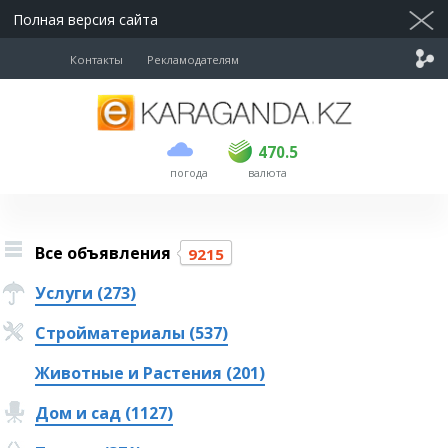
Полная версия сайта
Контакты
Рекламодателям
покупка
продажа
USD
469
470.5
470.5
погода
валюта
EUR
539
543
RUB
5.51
5.6
Все объявления
9215
Услуги (273)
Стройматериалы (537)
Животные и Растения (201)
Дом и сад (1127)