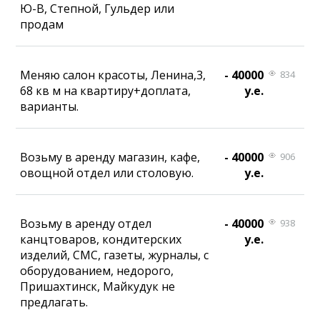
Ю-В, Степной, Гульдер или
продам
Меняю салон красоты, Ленина,3,
- 40000
834
68 кв м на квартиру+доплата,
у.е.
варианты.
Возьму в аренду магазин, кафе,
- 40000
906
овощной отдел или столовую.
у.е.
Возьму в аренду отдел
- 40000
938
канцтоваров, кондитерских
у.е.
изделий, СМС, газеты, журналы, с
оборудованием, недорого,
Пришахтинск, Майкудук не
предлагать.