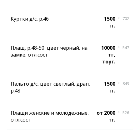
Куртки д/с, р.46
1500
702
тг.
Плащ, р.48-50, цвет черный, на
10000
547
замке, отл.сост
тг,
торг.
Пальто д/с, цвет светлый, драп,
1500
843
р.48
тг.
Плащи женские и молодежные,
от 2000
526
отл.сост
тг.