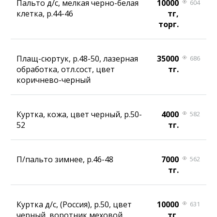
Пальто д/с, мелкая черно-белая
10000
604
клетка, р.44-46
тг,
торг.
Плащ-сюртук, р.48-50, лазерная
35000
686
обработка, отл.сост, цвет
тг.
коричнево-черный
Куртка, кожа, цвет черный, р.50-
4000
582
52
тг.
П/пальто зимнее, р.46-48
7000
562
тг.
Куртка д/с, (Россия), р.50, цвет
10000
631
черный, воротник меховой
тг,