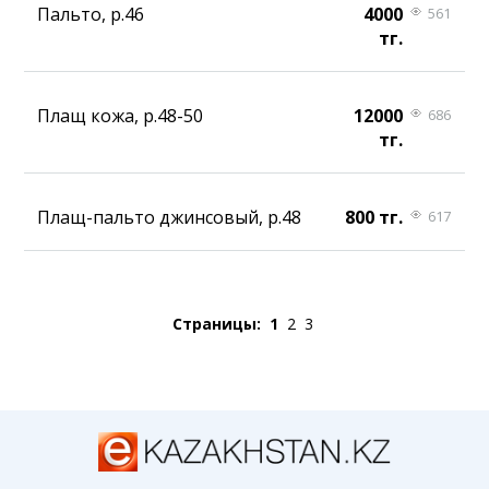
Пальто, р.46
4000
561
тг.
Плащ кожа, р.48-50
12000
686
тг.
Плащ-пальто джинсовый, р.48
800 тг.
617
Страницы:
1
2
3