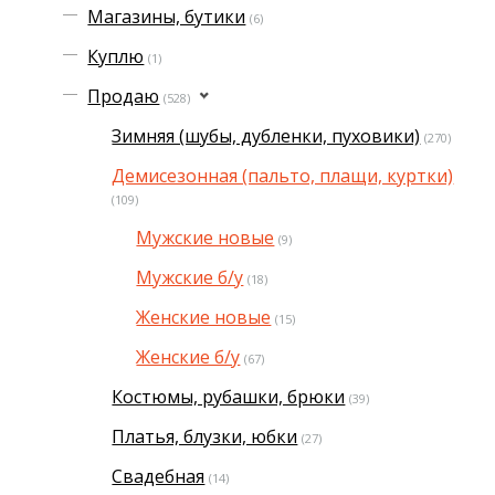
Магазины, бутики
(6)
Куплю
(1)
Продаю
(528)
Зимняя (шубы, дубленки, пуховики)
(270)
Демисезонная (пальто, плащи, куртки)
(109)
Мужские новые
(9)
Мужские б/у
(18)
Женские новые
(15)
Женские б/у
(67)
Костюмы, рубашки, брюки
(39)
Платья, блузки, юбки
(27)
Свадебная
(14)