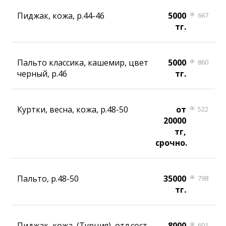
Пиджак, кожа, р.44-46
5000
667
тг.
Пальто классика, кашемир, цвет
5000
860
черный, р.46
тг.
Куртки, весна, кожа, р.48-50
от
522
20000
тг,
срочно.
Пальто, р.48-50
35000
798
тг.
Пиджак, кожа, (Турция), отл.сост
8000
601