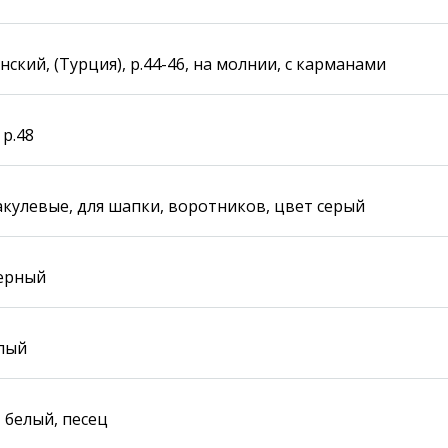
Карта Караганды
Балхаш
Организации
Жезказган
ский, (Турция), р.44-46, на молнии, c карманами
Мой участковый
Перекрытие дорог
 р.48
Справочник
Сервисы
Переводчик
Расписание транспорта
Автобусные остановки
кулевые, для шапки, воротников, цвет серый
Экстренные службы
Каталог компаний
Купить шины, легко!
черный
елый
 белый, песец