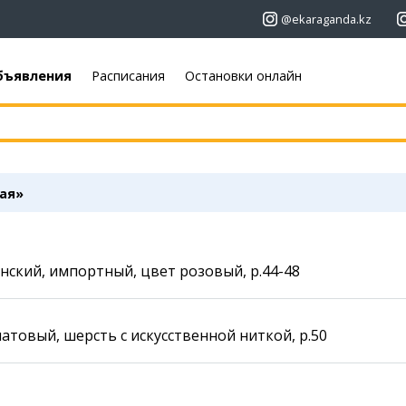
@ekaraganda.kz
бъявления
Расписания
Остановки онлайн
+7 (7212)
92 09 09
+7 701 233 33 81
Афиша
Объявления
Недвижимость
Кино
ая»
Автомобили
Театры
Работа
Музыка
Услуги
Спорт
ский, импортный, цвет розовый, р.44-48
Электроника
Выставки
Мебель
Цирк и зоопарк
латовый, шерсть с искусственной ниткой, р.50
Карты
Погода
Web-камеры
Караганда
Пробки
Темиртау