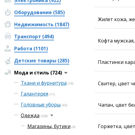
Электроника (922)
Фотокомиксы
Оборудование (585)
Коллаж недели
Жилет кожа, жен
Ешкин гороскоп
Недвижимость (1847)
Транспорт (494)
Кофта мужская,
Медиа
Работа (1101)
Фото
Видео
Детские товары (285)
Пластинки кара
3D-тур
Timelapse
Мода и стиль (724)
Ткани и фурнитура
Свитер, цвет 
(14)
Галантерея
(11)
Головные уборы
Чапан, цвет б
(65)
Одежда
(538)
Магазины, бутики
Горжетка, цвет
(6)