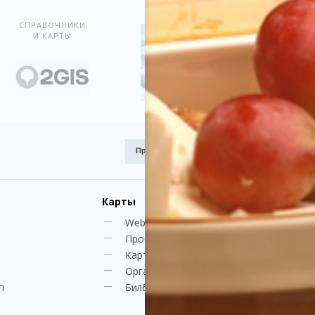
СПРАВОЧНИКИ
И КАРТЫ
Премия
Award.kz 2015.
I место
Карты
Web-камеры
Пробки
Карта Караганды
Организации
п
Билборды