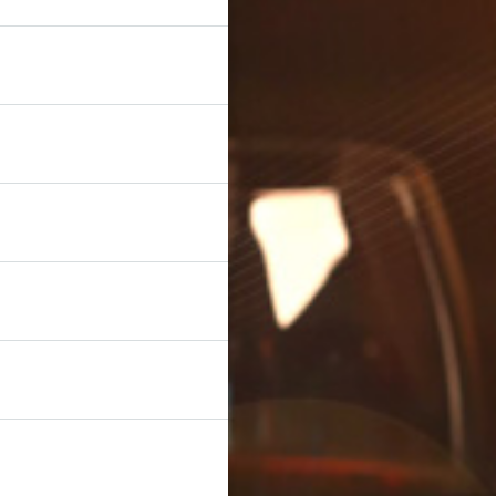
4000 тг.
620
2000 тг.
584
3000 тг.
822
500 тг.
596
5000 тг.
760
20000 тг, торг.
909