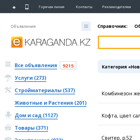
Горячая линия
Контакты
Рекламодателям
Справочник:
О
Объявления
Главная
Новости
Все объявления
Новости
9215
Категория «Нов
Караганды
Услуги (273)
Хроника
eTV
Стройматериалы (537)
Рассылка новостей
Комбинезон жен
Персоны
Животные и Растения (201)
Интервью
Дом и сад (1127)
Кофта, цвет са
Блогер «ЕШКА»
Товары (371)
Лента блогера
Свитер, р.52
Штрихи