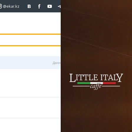
@ekar.kz
+7 (701)
233 33 81
покупка
продаж
USD
468.5
470.8
470.8
погода
валюта
EUR
539
541.5
RUB
5.53
5.6
Данные предоставлены
5000 тг.
612
3000 тг.
814
3500 тг.
613