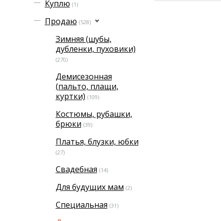
Куплю
(1)
Продаю
(528)
Зимняя (шубы,
дубленки, пуховики)
(270)
Демисезонная
(пальто, плащи,
куртки)
(109)
Костюмы, рубашки,
брюки
(39)
Платья, блузки, юбки
(27)
Свадебная
(14)
Для будущих мам
(2)
Специальная
(31)