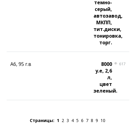
темно-
серый,
автозавод,
МКПП,
тит.диски,
тонировка,
торг.
A6, 95 г.в
8000
617
у.е, 2,6
л,
цвет
зеленый.
Страницы:
1
2
3
4
5
6
7
8
9
10