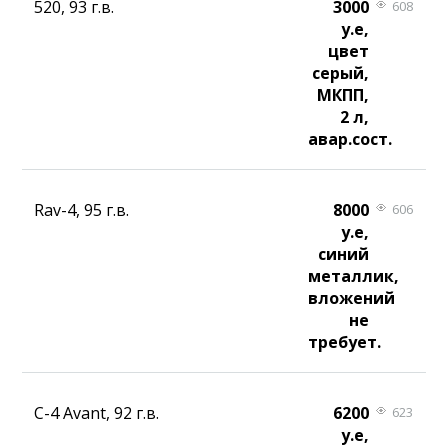
520, 93 г.в.
3000
608
у.е,
цвет
серый,
МКПП,
2 л,
авар.сост.
Rav-4, 95 г.в.
8000
606
у.е,
синий
металлик,
вложений
не
требует.
С-4 Avant, 92 г.в.
6200
623
у.е,