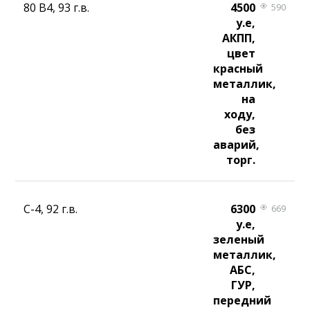
80 В4, 93 г.в.
4500
590
у.е,
АКПП,
цвет
красный
металлик,
на
ходу,
без
аварий,
торг.
С-4, 92 г.в.
6300
669
у.е,
зеленый
металлик,
АБС,
ГУР,
передний