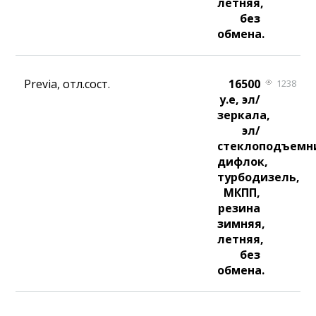
летняя,
без
обмена.
Previa, отл.сост.
16500
1238
у.е, эл/
зеркала,
эл/
стеклоподъемн
дифлок,
турбодизель,
МКПП,
резина
зимняя,
летняя,
без
обмена.