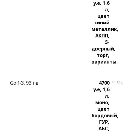
у.е, 1,6
л,
цвет
синий
металлик,
АКПП,
5-
дверный,
торг,
варианты.
Golf-3, 93 г.в.
4700
814
у.е, 1,6
л,
моно,
цвет
бордовый,
ГУР,
АБС,