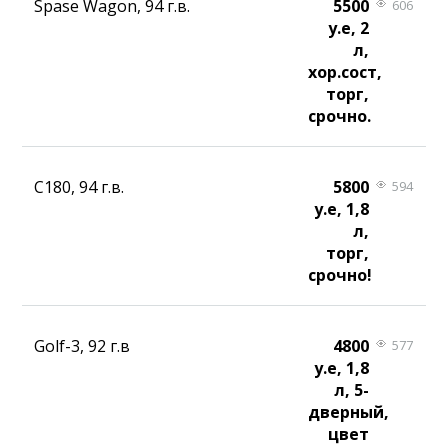
Spase Wagon, 94 г.в.
5500
606
у.е, 2
л,
хор.сост,
торг,
срочно.
С180, 94 г.в.
5800
594
у.е, 1,8
л,
торг,
срочно!
Golf-3, 92 г.в
4800
577
у.е, 1,8
л, 5-
дверный,
цвет