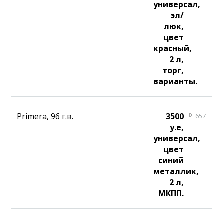
универсал,
эл/
люк,
цвет
красный,
2 л,
торг,
варианты.
Primera, 96 г.в.
3500
657
у.е,
универсал,
цвет
синий
металлик,
2 л,
МКПП.