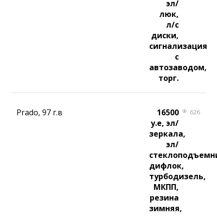
эл/
люк,
л/с
диски,
сигнализация
с
автозаводом,
торг.
Prado, 97 г.в
16500
626
у.е, эл/
зеркала,
эл/
стеклоподъемн
дифлок,
турбодизель,
МКПП,
резина
зимняя,