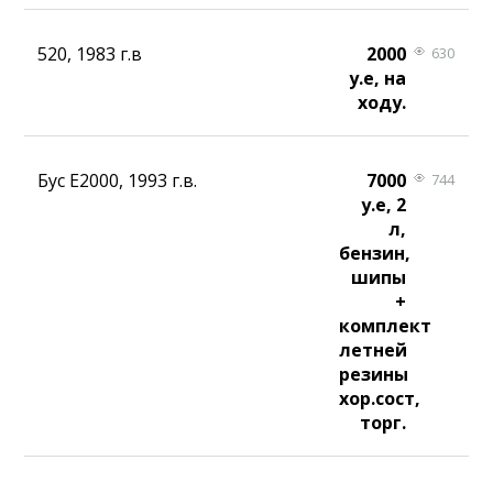
520, 1983 г.в
2000
630
у.е, на
ходу.
Бус Е2000, 1993 г.в.
7000
744
у.е, 2
л,
бензин,
шипы
+
комплект
летней
резины
хор.сост,
торг.