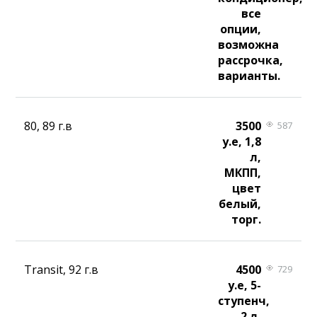
все
опции,
возможна
рассрочка,
варианты.
80, 89 г.в
3500
587
у.е, 1,8
л,
МКПП,
цвет
белый,
торг.
Transit, 92 г.в
4500
729
у.е, 5-
ступенч,
2 л,