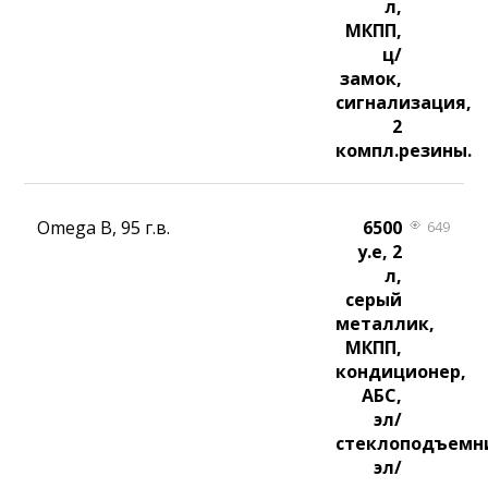
л,
МКПП,
ц/
замок,
сигнализация,
2
компл.резины.
Omega B, 95 г.в.
6500
649
у.е, 2
л,
серый
металлик,
МКПП,
кондиционер,
АБС,
эл/
стеклоподъемн
эл/