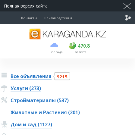
Полная версия сайта
Контакты
Рекламодателям
покупка
продажа
USD
468.5
470.8
470.8
погода
валюта
EUR
539
541.5
RUB
5.53
5.6
Все объявления
9215
Услуги (273)
Стройматериалы (537)
Животные и Растения (201)
Дом и сад (1127)