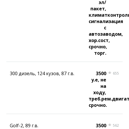
эл/
пакет,
климатконтрол
сигнализация
с
автозаводом,
хор.сост,
срочно,
торг.
300 дизель, 124 кузов, 87 г.в.
3500
655
у.е, не
на
ходу,
треб.рем.двига
срочно.
Golf-2, 89 г.в.
3500
562