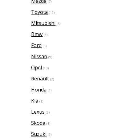
Mazda
(7)
Toyota
(10)
Mitsubishi
(5)
Bmw
(3)
Ford
(1)
Nissan
(9)
Opel
(10)
Renault
(2)
Honda
(1)
Kia
(1)
Lexus
(3)
Skoda
(1)
Suzuki
(2)