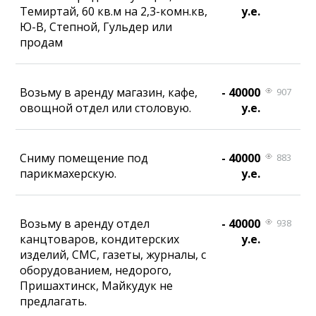
Темиртай, 60 кв.м на 2,3-комн.кв,
у.е.
Ю-В, Степной, Гульдер или
продам
Возьму в аренду магазин, кафе,
- 40000
907
овощной отдел или столовую.
у.е.
Сниму помещение под
- 40000
883
парикмахерскую.
у.е.
Возьму в аренду отдел
- 40000
938
канцтоваров, кондитерских
у.е.
изделий, СМС, газеты, журналы, с
оборудованием, недорого,
Пришахтинск, Майкудук не
предлагать.