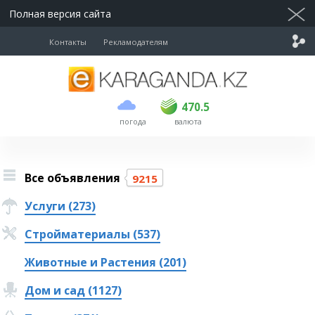
Полная версия сайта
Контакты
Рекламодателям
покупка
продажа
USD
469
470.5
470.5
погода
валюта
EUR
539
543
RUB
5.51
5.6
Все объявления
9215
Услуги (273)
Стройматериалы (537)
Животные и Растения (201)
Дом и сад (1127)