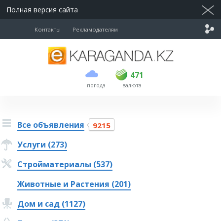
Полная версия сайта
Контакты
Рекламодателям
покупка
продажа
USD
469.5
471
471
погода
валюта
EUR
539
544
RUB
5.53
5.6
Все объявления
9215
Услуги (273)
Стройматериалы (537)
Животные и Растения (201)
Дом и сад (1127)