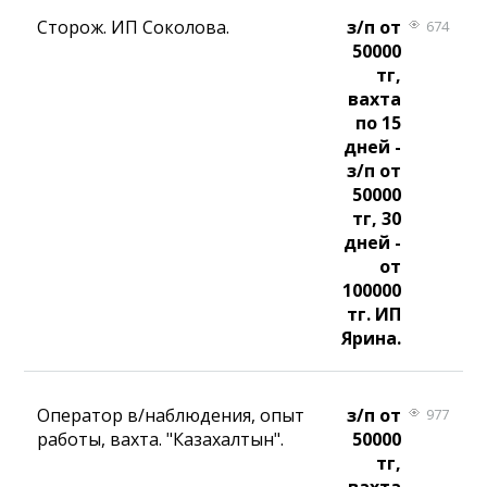
Сторож. ИП Соколова.
з/п от
674
50000
тг,
вахта
по 15
дней -
з/п от
50000
тг, 30
дней -
от
100000
тг. ИП
Ярина.
Оператор в/наблюдения, опыт
з/п от
977
работы, вахта. "Казахалтын".
50000
тг,