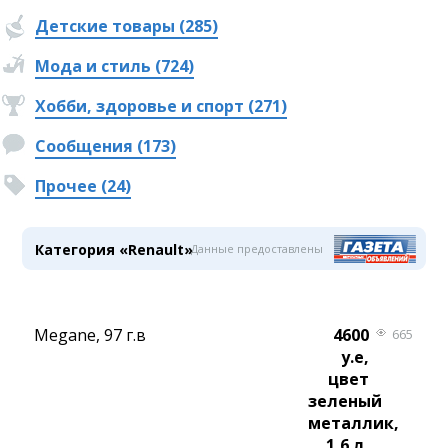
Детские товары (285)
Мода и стиль (724)
Хобби, здоровье и спорт (271)
Сообщения (173)
Прочее (24)
Категория «Renault»
Данные предоставлены
Megane, 97 г.в
4600
665
у.е,
цвет
зеленый
металлик,
1,6 л,