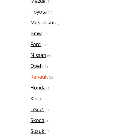
Mazda
(7)
Toyota
(10)
Mitsubishi
(5)
Bmw
(3)
Ford
(1)
Nissan
(9)
Opel
(10)
Renault
(2)
Honda
(1)
Kia
(1)
Lexus
(3)
Skoda
(1)
Suzuki
(2)