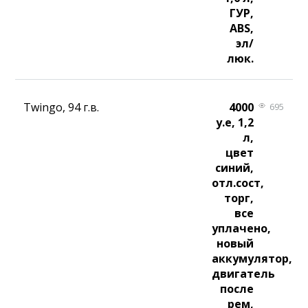
ГУР,
ABS,
эл/
люк.
Twingo, 94 г.в.
4000
695
у.е, 1,2
л,
цвет
синий,
отл.сост,
торг,
все
уплачено,
новый
аккумулятор,
двигатель
после
рем,