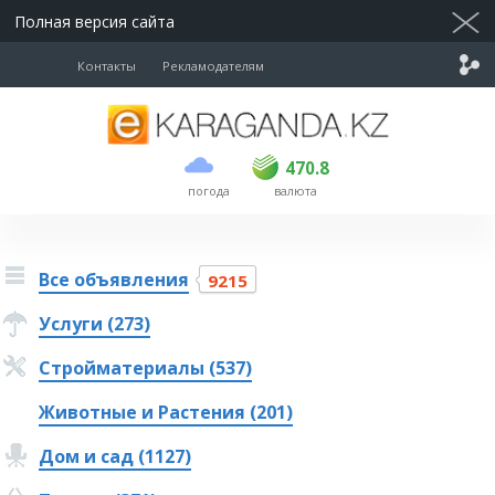
Полная версия сайта
Контакты
Рекламодателям
покупка
продажа
USD
468.5
470.8
470.8
погода
валюта
EUR
539
541.5
RUB
5.53
5.6
Все объявления
9215
Услуги (273)
Стройматериалы (537)
Животные и Растения (201)
Дом и сад (1127)