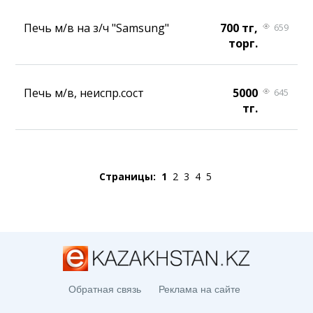
Печь м/в на з/ч "Samsung"
700 тг,
659
торг.
Печь м/в, неиспр.сост
5000
645
тг.
Страницы:
1
2
3
4
5
Обратная связь
Реклама на сайте