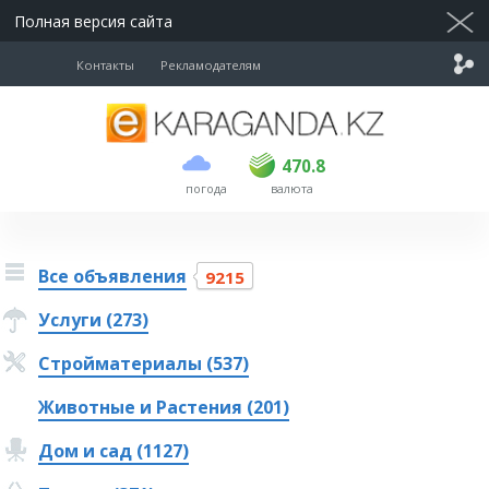
Полная версия сайта
Контакты
Рекламодателям
покупка
продажа
USD
468.5
470.8
470.8
погода
валюта
EUR
539
541.5
RUB
5.53
5.6
Все объявления
9215
Услуги (273)
Стройматериалы (537)
Животные и Растения (201)
Дом и сад (1127)