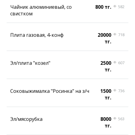
Чайник алюминиевый, со
800 тг.
582
свистком
Плита газовая, 4-конф
20000
718
тг.
Эл/плита "козел"
2500
607
тг.
Соковыжималка "Росинка" на з/ч
1500
736
тг.
Эл/мясорубка
8000
563
тг.