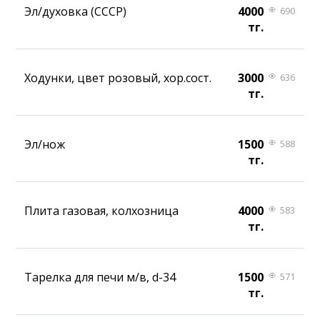
Эл/духовка (СССР)
4000
690
тг.
Ходунки, цвет розовый, хор.сост.
3000
636
тг.
Эл/нож
1500
588
тг.
Плита газовая, колхозница
4000
583
тг.
Тарелка для печи м/в, d-34
1500
571
тг.