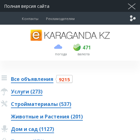
Полная версия сайта
Контакты
Рекламодателям
покупка
продажа
USD
469.5
471
471
погода
валюта
EUR
539
544
RUB
5.53
5.6
Все объявления
9215
Услуги (273)
Стройматериалы (537)
Животные и Растения (201)
Дом и сад (1127)