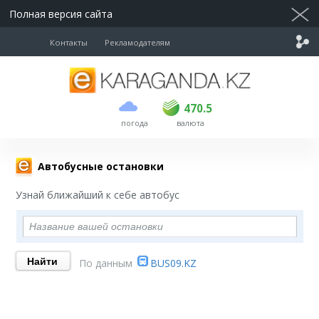
Полная версия сайта
Контакты
Рекламодателям
покупка
продажа
USD
468.5
470.5
470.5
погода
валюта
EUR
539
544
RUB
5.51
5.58
Автобусные остановки
Узнай ближайший к себе автобус
По данным
BUS09.KZ