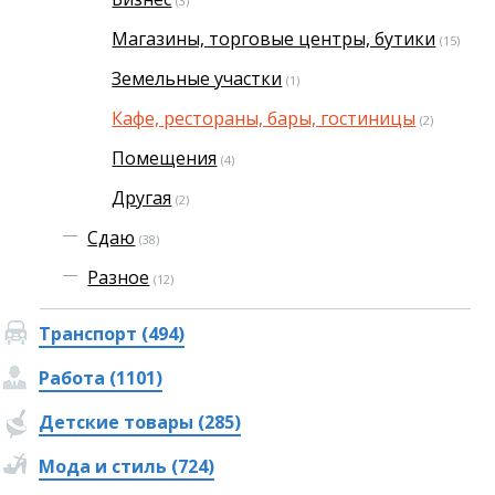
(3)
Магазины, торговые центры, бутики
(15)
Земельные участки
(1)
Кафе, рестораны, бары, гостиницы
(2)
Помещения
(4)
Другая
(2)
Сдаю
(38)
Разное
(12)
Транспорт (494)
Работа (1101)
Детские товары (285)
Мода и стиль (724)