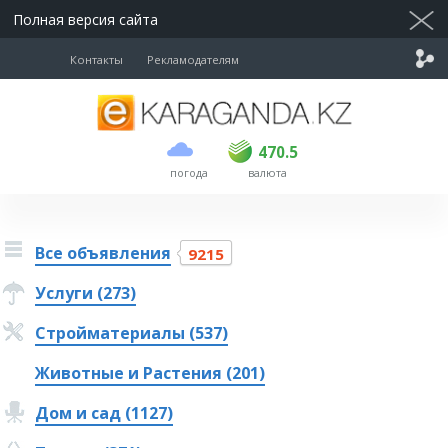
Полная версия сайта
Контакты
Рекламодателям
покупка
продажа
USD
468.5
470.5
470.5
погода
валюта
EUR
539
544
RUB
5.51
5.58
Все объявления
9215
Услуги (273)
Стройматериалы (537)
Животные и Растения (201)
Дом и сад (1127)