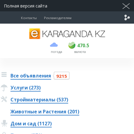
Полная версия сайта
Контакты
Рекламодателям
покупка
продажа
USD
468.5
470.5
470.5
погода
валюта
EUR
539
544
RUB
5.51
5.58
Все объявления
9215
Услуги (273)
Стройматериалы (537)
Животные и Растения (201)
Дом и сад (1127)