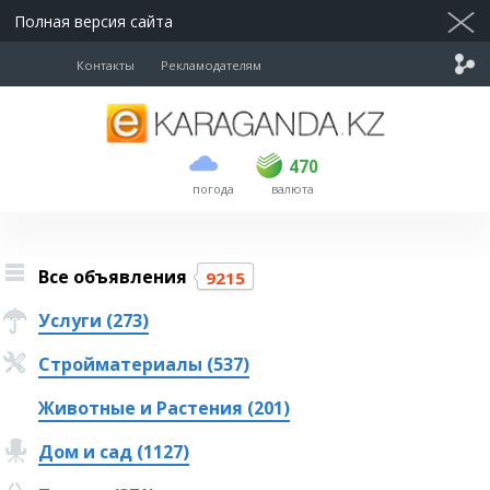
Полная версия сайта
Контакты
Рекламодателям
покупка
продажа
USD
469
470
470
погода
валюта
EUR
539
543
RUB
5.45
5.53
Все объявления
9215
Услуги (273)
Стройматериалы (537)
Животные и Растения (201)
Дом и сад (1127)