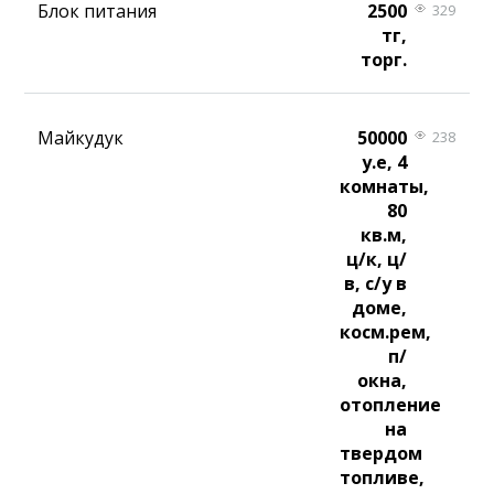
Блок питания
2500
329
тг,
торг.
Майкудук
50000
238
у.е, 4
комнаты,
80
кв.м,
ц/к, ц/
в, с/у в
доме,
косм.рем,
п/
окна,
отопление
на
твердом
топливе,