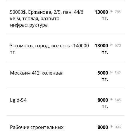
50000$, Ержанова, 2/5, пан, 44/6
13000
785
кв.м, теплая, развита
тг.
инфраструктура.
3-комн.кв, город, все есть -140000
13000
670
тг.
тг.
Москвич 412: коленвал
5000
542
тг.
Lg d-54
8000
545
тг.
Рабочие строительных
8000
896