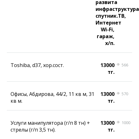
развита
инфраструктура
спутник.ТВ,
Интернет
Wi-Fi,
гараж,
х/п.
Toshiba, d37, хор.сост.
13000
566
тг.
Офисы, Абдирова, 44/2, 11 кв м, 31
13000
570
кв м.
тг.
Услуги манипулятора (г/п 8 тн) +
13000
1000
стрелы (г/п 3,5 тн).
тг.