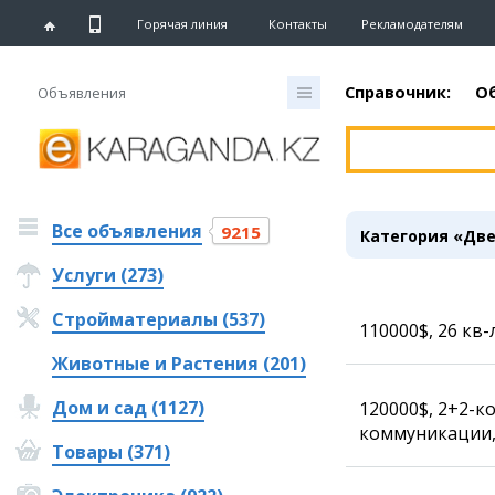
Горячая линия
Контакты
Рекламодателям
Справочник:
О
Объявления
Главная
Новости
Все объявления
Новости
9215
Категория «Дв
Караганды
Услуги (273)
Хроника
eTV
Стройматериалы (537)
Рассылка новостей
110000$, 26 кв-
Персоны
Животные и Растения (201)
Интервью
Дом и сад (1127)
120000$, 2+2-ко
коммуникации, 
Блогер «ЕШКА»
Товары (371)
Лента блогера
Штрихи