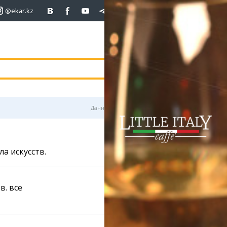
@ekar.kz
+7 (701)
233 33 81
покупка
продаж
USD
468.5
472
472
погода
валюта
EUR
540
543
RUB
5.58
5.61
Данные предоставлены
ла искусств.
878
в. все
919