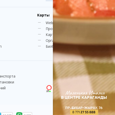
Карты
Web-камеры
Пробки
Карта Караганды
Организации
п
Билборды
анспорта
становки
ний