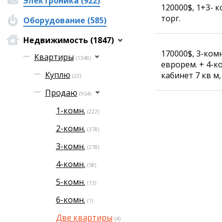
Электроника (922)
120000$, 1+3- к
Фотокомиксы
торг.
Оборудование (585)
Коллаж недели
Ешкин гороскоп
Недвижимость (1847)
170000$, 3-комн
Квартиры
(1348)
еврорем. + 4-ко
Медиа
Куплю
кабинет 7 кв м
(22)
Фото
Продаю
Видео
(954)
3D-тур
1-комн.
(222)
Timelapse
2-комн.
(378)
3-комн.
(278)
4-комн.
(58)
5-комн.
(13)
6-комн.
(1)
Две квартиры
(4)