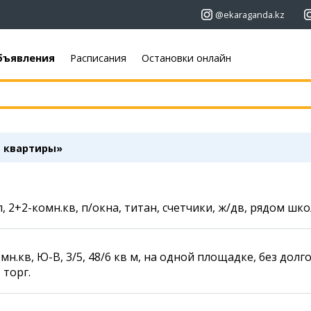
@ekaraganda.kz
бъявления
Расписания
Остановки онлайн
+7 (7212)
92 09 09
+7 701 233 33 81
Афиша
Объявления
Недвижимость
Кино
е квартиры»
Автомобили
Театры
Работа
Музыка
Услуги
Спорт
л, 2+2-комн.кв, п/окна, титан, счетчики, ж/дв, рядом шко
Электроника
Выставки
Мебель
Цирк и зоопарк
мн.кв, Ю-В, 3/5, 48/6 кв м, на одной площадке, без долго
торг.
Карты
Погода
Web-камеры
Караганда
Пробки
Темиртау