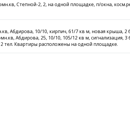
омн.кв, Степной-2, 2, на одной площадке, п/окна, косм.ре
Карта Караганды
Балхаш
Организации
Жезказган
Мой участковый
Перекрытие дорог
.кв, Абдирова, 10/10, кирпич, 61/7 кв м, новая крыша, 2 
мн.кв, Абдирова, 25, 10/10, 105/12 кв м, сигнализация, 3
Справочник
Сервисы
, 2 тел. Квартиры расположены на одной площадке.
Переводчик
Расписание транспорта
Автобусные остановки
Экстренные службы
Каталог компаний
Купить шины, легко!