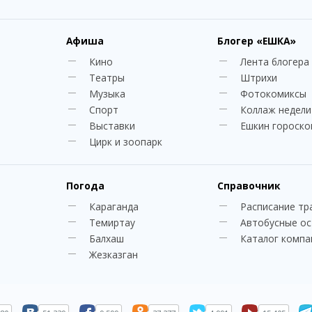
Афиша
Блогер
«ЕШКА»
Кино
Лента блогера
Театры
Штрихи
Музыка
Фотокомиксы
Спорт
Коллаж недели
Выставки
Ешкин гороско
Цирк и зоопарк
Погода
Справочник
Караганда
Расписание тр
Темиртау
Автобусные о
Балхаш
Каталог компа
Жезказган