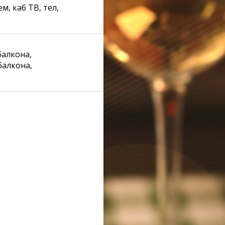
м, каб ТВ, тел,
907
балкона,
937
 балкона,