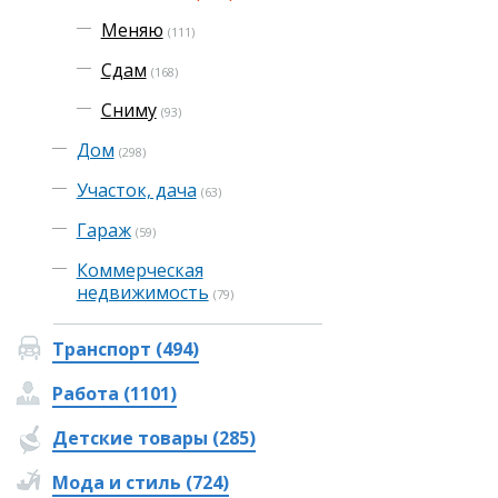
Меняю
(111)
Сдам
(168)
Сниму
(93)
Дом
(298)
Участок, дача
(63)
Гараж
(59)
Коммерческая
недвижимость
(79)
Транспорт (494)
Работа (1101)
Детские товары (285)
Мода и стиль (724)