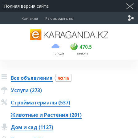
Полная версия сайта
Контакты
Рекламодателям
покупка
продажа
USD
468.5
470.5
470.5
погода
валюта
EUR
539
544
RUB
5.51
5.58
Все объявления
9215
Услуги (273)
Стройматериалы (537)
Животные и Растения (201)
Дом и сад (1127)