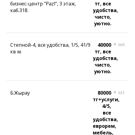
бизнес-центр "Pazl", 3 этаж,
тг, все
каб.318.
удобства,
чисто,
уютно.
Степной-4, все удобства, 1/5, 41/9
40000
669
кв м.
тг, все
удобства,
чисто,
уютно.
Б.Жырау
80000
633
тг+услуги,
4/5,
все
удобства,
еврорем,
мебель,