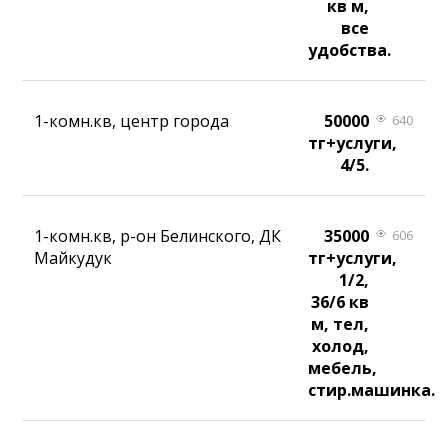
кв м,
все
удобства.
1-комн.кв, центр города
50000
640
тг+услуги,
4/5.
1-комн.кв, р-он Белинского, ДК
35000
606
Майкудук
тг+услуги,
1/2,
36/6 кв
м, тел,
холод,
мебель,
стир.машинка.