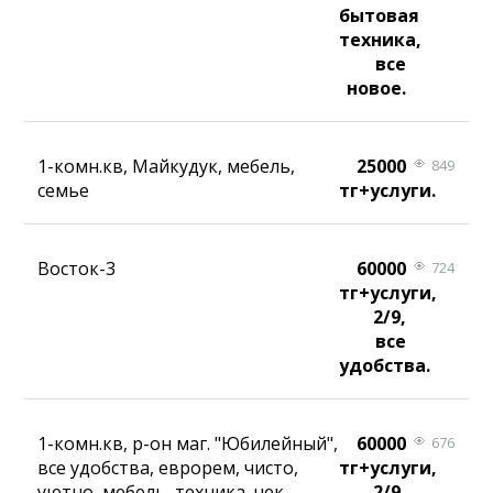
бытовая
техника,
все
новое.
1-комн.кв, Майкудук, мебель,
25000
849
семье
тг+услуги.
Восток-3
60000
724
тг+услуги,
2/9,
все
удобства.
1-комн.кв, р-он маг. "Юбилейный",
60000
676
все удобства, еврорем, чисто,
тг+услуги,
уютно, мебель, техника, чек.
2/9,