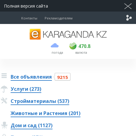
Полная версия сайта
Контакты
Рекламодателям
покупка
продажа
USD
468.5
470.8
470.8
погода
валюта
EUR
539
541.5
RUB
5.53
5.6
Все объявления
9215
Услуги (273)
Стройматериалы (537)
Животные и Растения (201)
Дом и сад (1127)