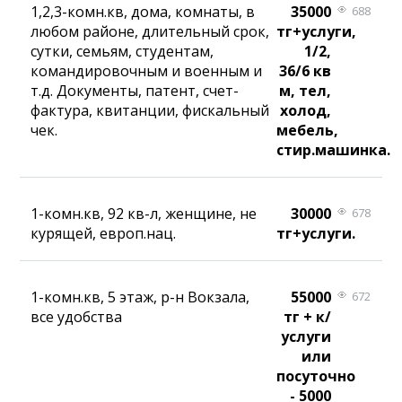
1,2,3-комн.кв, дома, комнаты, в
35000
688
любом районе, длительный срок,
тг+услуги,
сутки, семьям, студентам,
1/2,
командировочным и военным и
36/6 кв
т.д. Документы, патент, счет-
м, тел,
фактура, квитанции, фискальный
холод,
чек.
мебель,
стир.машинка.
1-комн.кв, 92 кв-л, женщине, не
30000
678
курящей, европ.нац.
тг+услуги.
1-комн.кв, 5 этаж, р-н Вокзала,
55000
672
все удобства
тг + к/
услуги
или
посуточно
- 5000