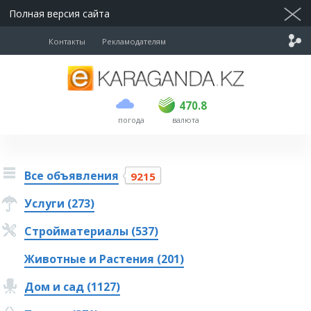
Полная версия сайта
Контакты
Рекламодателям
покупка
продажа
USD
468.5
470.8
470.8
погода
валюта
EUR
539
541.5
RUB
5.53
5.6
Все объявления
9215
Услуги (273)
Стройматериалы (537)
Животные и Растения (201)
Дом и сад (1127)