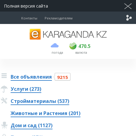
Полная версия сайта
Контакты
Рекламодателям
покупка
продажа
USD
468.5
470.5
470.5
погода
валюта
EUR
539
544
RUB
5.51
5.58
Все объявления
9215
Услуги (273)
Стройматериалы (537)
Животные и Растения (201)
Дом и сад (1127)