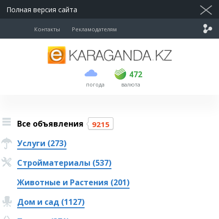
Полная версия сайта
Контакты
Рекламодателям
покупка
продажа
USD
470
472
472
погода
валюта
EUR
539
543
RUB
5.57
5.6
Все объявления
9215
Услуги (273)
Стройматериалы (537)
Животные и Растения (201)
Дом и сад (1127)