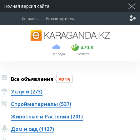
Полная версия сайта
Контакты
Рекламодателям
покупка
продажа
USD
468.5
470.8
470.8
погода
валюта
EUR
539
541.5
RUB
5.53
5.6
Все объявления
9215
Услуги (273)
Стройматериалы (537)
Животные и Растения (201)
Дом и сад (1127)