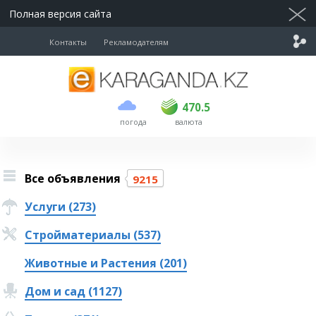
Полная версия сайта
Контакты
Рекламодателям
покупка
продажа
USD
469
470.5
470.5
погода
валюта
EUR
539
543
RUB
5.55
5.62
Все объявления
9215
Услуги (273)
Стройматериалы (537)
Животные и Растения (201)
Дом и сад (1127)