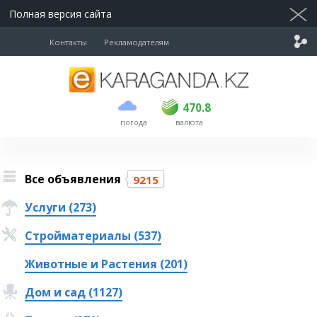
Полная версия сайта
Контакты
Рекламодателям
покупка
продажа
USD
468.5
470.8
470.8
погода
валюта
EUR
539
541.5
RUB
5.53
5.6
Все объявления
9215
Услуги (273)
Стройматериалы (537)
Животные и Растения (201)
Дом и сад (1127)