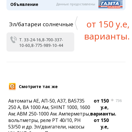
Объявление
Данные предоставлены
от 150 у.е,
Эл/батареи солнечные
варианты.
Т. 33-24-16,8-700-337-
10-60,8-775-989-10-44
Смотрите так же
Автоматы АЕ, АП-50, А37, ВА5735
от 150
736
250 А, ВА 1000 Ам, SHINT 1000, 1600
у.е,
Ам; АВМ 250-1000 Ам. Амперметры,
варианты.
вольтметры, реле РТ 40/10, РН
от 150
53/50 и др. Эл/двигатели, насосы
у.е,