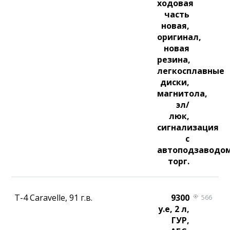
ходовая
часть
новая,
оригинал,
новая
резина,
легкосплавные
диски,
магнитола,
эл/
люк,
сигнализация
с
автоподзаводом
торг.
T-4 Caravelle, 91 г.в.
9300
566
у.е, 2 л,
ГУР,