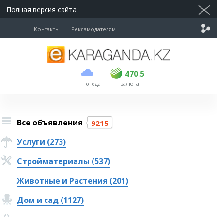
Полная версия сайта
Контакты
Рекламодателям
покупка
продажа
USD
468.5
470.5
470.5
погода
валюта
EUR
539
544
RUB
5.51
5.58
Все объявления
9215
Услуги (273)
Стройматериалы (537)
Животные и Растения (201)
Дом и сад (1127)