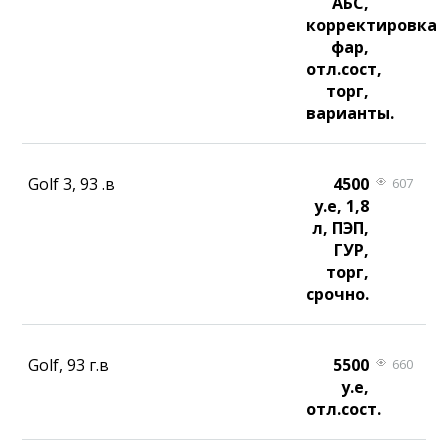
АБС,
корректировка
фар,
отл.сост,
торг,
варианты.
Golf 3, 93 .в
4500
607
у.е, 1,8
л, ПЭП,
ГУР,
торг,
срочно.
Golf, 93 г.в
5500
660
у.е,
отл.сост.