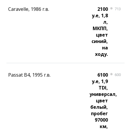
Caravelle, 1986 г.в.
2100
713
у.е, 1,8
л,
МКПП,
цвет
синий,
на
ходу.
Passat B4, 1995 г.в.
6100
600
у.е, 1,9
TDI,
универсал,
цвет
белый,
пробег
97000
км,