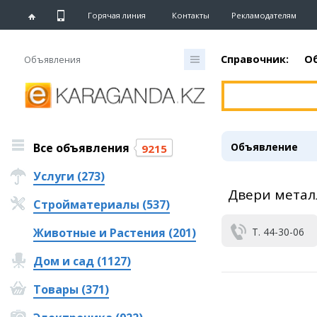
Горячая линия
Контакты
Рекламодателям
Справочник:
О
Объявления
Главная
Новости
Все объявления
Объявление
Новости
9215
Караганды
Услуги (273)
Хроника
Двери метал
eTV
Стройматериалы (537)
Рассылка новостей
Персоны
Животные и Растения (201)
Т. 44-30-06
Интервью
Дом и сад (1127)
Блогер «ЕШКА»
Товары (371)
Лента блогера
Штрихи