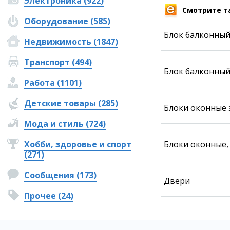
Электроника (922)
Фотокомиксы
Смотрите т
Оборудование (585)
Коллаж недели
Ешкин гороскоп
Блок балконный
Недвижимость (1847)
Транспорт (494)
Блок балконный 
Медиа
Работа (1101)
Фото
Видео
Детские товары (285)
Блоки оконные з
3D-тур
Timelapse
Мода и стиль (724)
Хобби, здоровье и спорт
Блоки оконные, 
(271)
Сообщения (173)
Двери
Прочее (24)