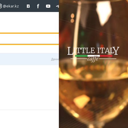
@ekar.kz
+7 (701)
233 33 81
покупка
продаж
USD
468.5
470.5
470.5
погода
валюта
EUR
539
544
RUB
5.51
5.58
Данные предоставлены
3000 тг.