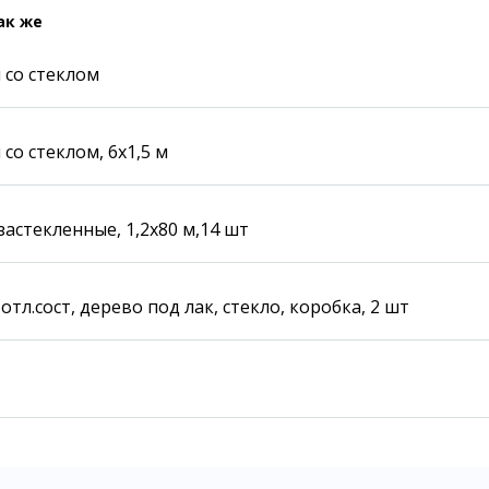
Карта Караганды
Балхаш
ак же
Организации
Жезказган
Мой участковый
 со стеклом
Перекрытие дорог
Справочник
со стеклом, 6х1,5 м
Сервисы
Переводчик
Расписание транспорта
Автобусные остановки
астекленные, 1,2х80 м,14 шт
Экстренные службы
Каталог компаний
Купить шины, легко!
отл.сост, дерево под лак, стекло, коробка, 2 шт