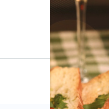
2000 тг.
745
10000 тг.
654
500 тг.
617
по 20000 тг.
665
от 500 1000 тг.
616