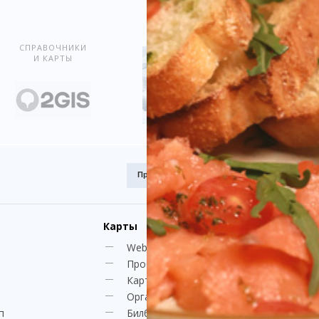
Показать всё
СПРАВОЧНИКИ
И КАРТЫ
Премия
Award.kz 2015.
I место
Карты
Web-камеры
Пробки
Карта Караганды
Организации
п
Билборды