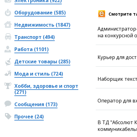
Электроника (922)
Фотокомиксы
Оборудование (585)
Коллаж недели
Смотрите т
Ешкин гороскоп
Недвижимость (1847)
Администратор-
на конкурсной о
Транспорт (494)
Медиа
Работа (1101)
Фото
Курьер для дос
Видео
Детские товары (285)
3D-тур
Timelapse
Мода и стиль (724)
Наборщик текста
Хобби, здоровье и спорт
(271)
Оператор для в
Сообщения (173)
Прочее (24)
В ТД "Абсолют К
коммуникабельн