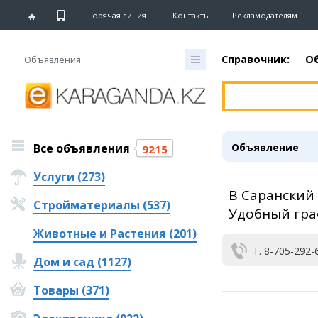
Горячая линия
Контакты
Рекламодателям
Справочник:
О
Объявления
Главная
Новости
Все объявления
Объявление
Новости
9215
Караганды
Услуги (273)
Хроника
В Саранский
eTV
Стройматериалы (537)
Рассылка новостей
Удобный гра
Персоны
Животные и Растения (201)
Интервью
Т. 8-705-292-
Дом и сад (1127)
Блогер «ЕШКА»
Товары (371)
Лента блогера
Штрихи