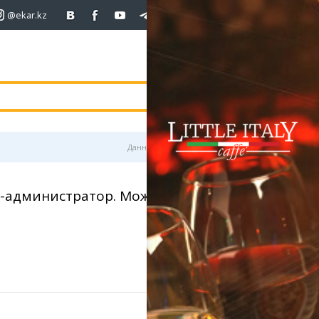
@ekar.kz
+7 (701)
233 33 81
покупка
продаж
USD
468.5
472
472
погода
валюта
EUR
540
543
RUB
5.58
5.61
Данные предоставлены
с-администратор. Можно б/опыта работы.