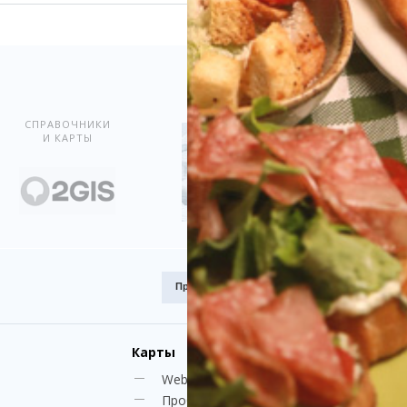
Показать всё
СПРАВОЧНИКИ
И КАРТЫ
Премия
Award.kz 2015.
I место
Карты
Web-камеры
Пробки