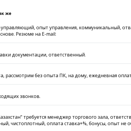
Карта Караганды
Балхаш
Организации
Жезказган
ак же
Мой участковый
Перекрытие дорог
управляющий, опыт управления, коммуникальный, отв
снове. Резюме на E-mail:
Справочник
Сервисы
Переводчик
Расписание транспорта
тавки документации, ответственный.
Автобусные остановки
Экстренные службы
Каталог компаний
Купить шины, легко!
, рассмотрим без опыта ПК, на дому, ежедневная оплат
ходящих звонков.
азахстан" требуется менеджер торгового зала, ответст
ый, чистоплотный, оплата ставка+%, бонусы, опыт не о