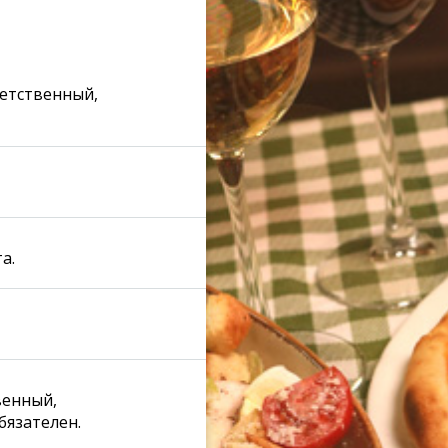
етственный,
958
975
а.
940
933
венный,
792
бязателен.