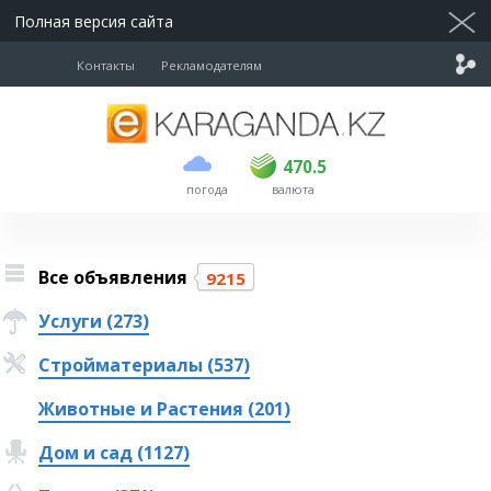
Полная версия сайта
Контакты
Рекламодателям
покупка
продажа
USD
469
470.5
470.5
погода
валюта
EUR
541
545
RUB
5.51
5.6
Все объявления
9215
Услуги (273)
Стройматериалы (537)
Животные и Растения (201)
Дом и сад (1127)