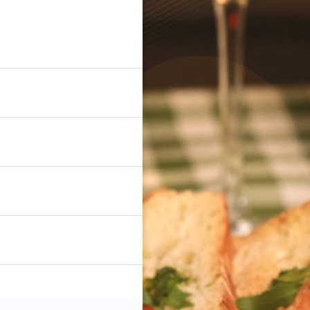
902
901
916
952
885