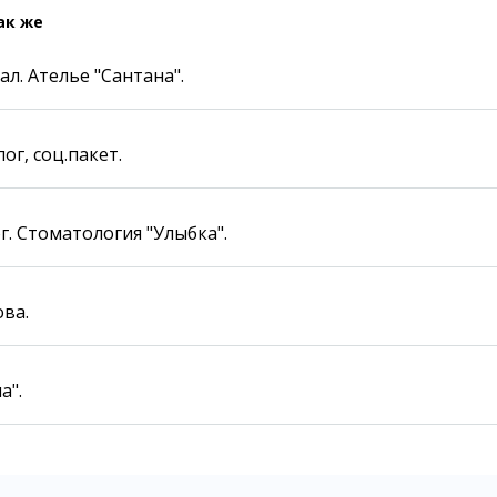
Карта Караганды
Балхаш
ак же
Организации
Жезказган
Мой участковый
л. Ателье "Сантана".
Перекрытие дорог
Справочник
г, соц.пакет.
Сервисы
Переводчик
Расписание транспорта
Автобусные остановки
. Стоматология "Улыбка".
Экстренные службы
Каталог компаний
Купить шины, легко!
ва.
а".