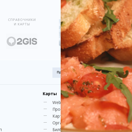
Показать всё
СПРАВОЧНИКИ
И КАРТЫ
Премия
Award.kz 2015.
I место
Карты
Web-камеры
Пробки
Карта Караганды
Организации
п
Билборды