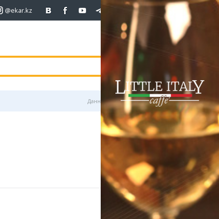
@ekar.kz
+7 (701)
233 33 81
покупка
продаж
USD
469
470.5
470.5
погода
валюта
EUR
539
542.5
RUB
5.6
5.63
Данные предоставлены