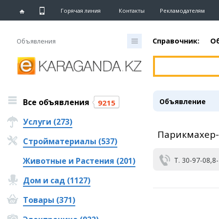
Горячая линия
Контакты
Рекламодателям
Справочник:
О
Объявления
Главная
Новости
Все объявления
Объявление
Новости
9215
Караганды
Услуги (273)
Хроника
Парикмахер-
eTV
Стройматериалы (537)
Рассылка новостей
Персоны
Животные и Растения (201)
Т. 30-97-08,8
Интервью
Дом и сад (1127)
Блогер «ЕШКА»
Товары (371)
Лента блогера
Штрихи