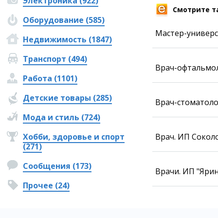
Электроника (922)
Фотокомиксы
Смотрите т
Оборудование (585)
Коллаж недели
Ешкин гороскоп
Мастер-универса
Недвижимость (1847)
Транспорт (494)
Врач-офтальмоло
Медиа
Работа (1101)
Фото
Видео
Детские товары (285)
Врач-стоматолог
3D-тур
Timelapse
Мода и стиль (724)
Хобби, здоровье и спорт
Врач. ИП Соколо
(271)
Сообщения (173)
Врачи. ИП "Ярин
Прочее (24)