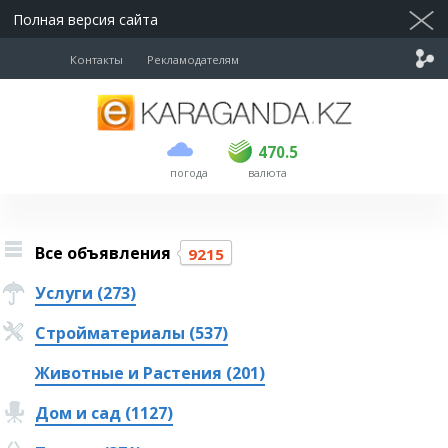
Полная версия сайта
Контакты
Рекламодателям
покупка
продажа
USD
469.5
470.5
470.5
погода
валюта
EUR
539
543
RUB
5.45
5.53
Все объявления
9215
Услуги (273)
Стройматериалы (537)
Животные и Растения (201)
Дом и сад (1127)