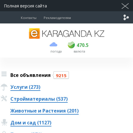
Полная версия сайта
Контакты
Рекламодателям
покупка
продажа
USD
469
470.5
470.5
погода
валюта
EUR
541
545
RUB
5.51
5.6
Все объявления
9215
Услуги (273)
Стройматериалы (537)
Животные и Растения (201)
Дом и сад (1127)