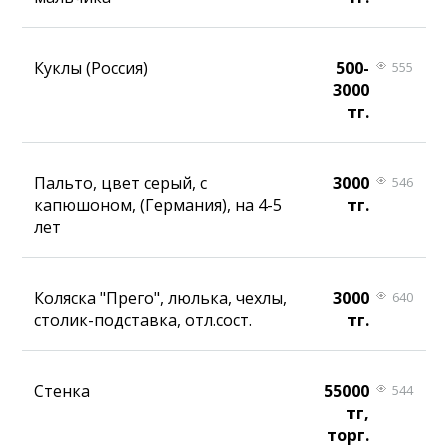
Куклы (Россия)
500-
555
3000
тг.
Пальто, цвет серый, с
3000
546
капюшоном, (Германия), на 4-5
тг.
лет
Коляска "Прего", люлька, чехлы,
3000
640
столик-подставка, отл.сост.
тг.
Стенка
55000
544
тг,
торг.