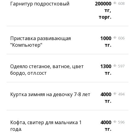
Гарнитур подростковый
200000
608
тг,
торг.
Приставка развивающая
1000
606
"Компьютер"
тг.
Одеяло стеганое, ватное, цвет
1300
597
бордо, отл.сост
тг.
Куртка зимняя на девочку 7-8 лет
4000
494
тг.
Кофта, свитер для мальчика 1
4000
596
года.
тг.