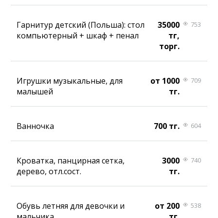
Гарнитур детский (Польша): стол
35000
753
компьютерный + шкаф + пенал
тг,
торг.
Игрушки музыкальные, для
от 1000
709
малышей
тг.
Ванночка
700 тг.
604
Кроватка, панцирная сетка,
3000
740
дерево, отл.сост.
тг.
Обувь летняя для девочки и
от 200
538
мальчика
тг.