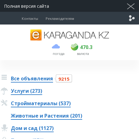
Полная версия сайта
Контакты
Рекламодателям
покупка
продажа
USD
468.5
470.3
470.3
погода
валюта
EUR
539
543
RUB
5.48
5.53
Все объявления
9215
Услуги (273)
Стройматериалы (537)
Животные и Растения (201)
Дом и сад (1127)