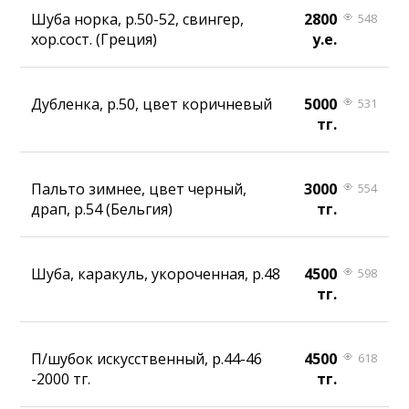
Шуба норка, р.50-52, свингер,
2800
548
хор.сост. (Греция)
у.е.
Дубленка, р.50, цвет коричневый
5000
531
тг.
Пальто зимнее, цвет черный,
3000
554
драп, р.54 (Бельгия)
тг.
Шуба, каракуль, укороченная, р.48
4500
598
тг.
П/шубок искусственный, р.44-46
4500
618
-2000 тг.
тг.