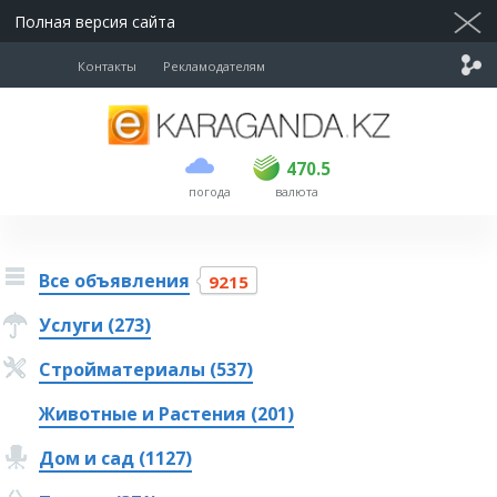
Полная версия сайта
Контакты
Рекламодателям
покупка
продажа
USD
468.5
470.5
470.5
погода
валюта
EUR
539
544
RUB
5.51
5.58
Все объявления
9215
Услуги (273)
Стройматериалы (537)
Животные и Растения (201)
Дом и сад (1127)