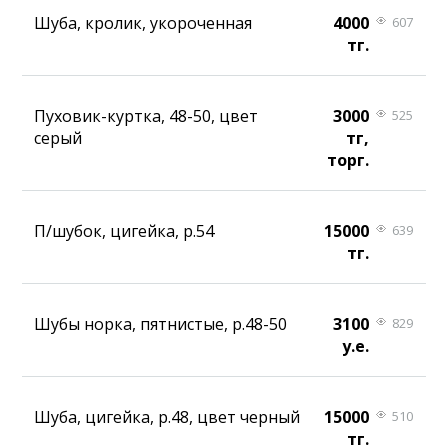
Шуба, кролик, укороченная
4000
607
тг.
Пуховик-куртка, 48-50, цвет
3000
525
серый
тг,
торг.
П/шубок, цигейка, р.54
15000
639
тг.
Шубы норка, пятнистые, р.48-50
3100
829
у.е.
Шуба, цигейка, р.48, цвет черный
15000
510
тг.