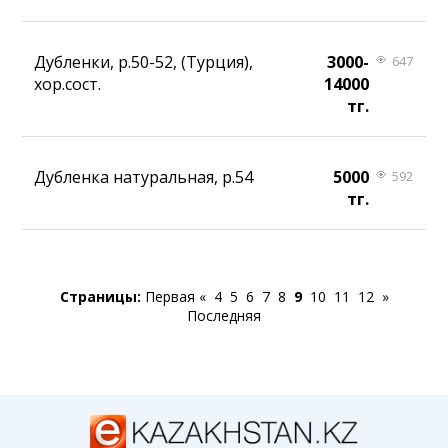
Дубленки, р.50-52, (Турция),
3000-
647
хор.сост.
14000
тг.
Дубленка натуральная, р.54
5000
592
тг.
Страницы:
Первая
«
4
5
6
7
8
9
10
11
12
»
Последняя