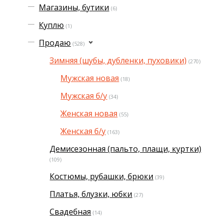
Магазины, бутики
(6)
Куплю
(1)
Продаю
(528)
Зимняя (шубы, дубленки, пуховики)
(270)
Мужская новая
(18)
Мужская б/у
(34)
Женская новая
(55)
Женская б/у
(163)
Демисезонная (пальто, плащи, куртки)
(109)
Костюмы, рубашки, брюки
(39)
Платья, блузки, юбки
(27)
Свадебная
(14)