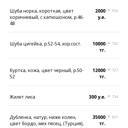
Шуба норка, короткая, цвет
2000
556
коричневый, с капюшоном, р.46-
у.е.
48
Шуба цигейка, р.52-54, хор.сост.
10000
702
тг.
Куртка, кожа, цвет черный, р.50-
12000
727
52
тг.
Жилет лиса
300 у.е.
734
Дубленка, натур, ниже колен,
35000
631
цвет бордо, мех песец, (Турция),
тг.