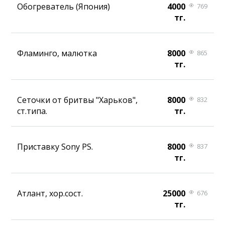
Обогреватель (Япония)
4000
769
тг.
Фламинго, малютка
8000
865
тг.
Сеточки от бритвы "Харьков",
8000
832
ст.типа.
тг.
Приставку Sony PS.
8000
837
тг.
Атлант, хор.сост.
25000
676
тг.