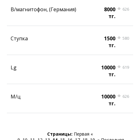
В/магнитофон, (Германия)
8000
626
тг.
Ступка
1500
580
тг.
Lg
10000
619
тг.
М/ц
10000
626
тг.
Страницы:
Первая
«
9
10
11
12
13
14
15
16
17
18
19
»
Последняя