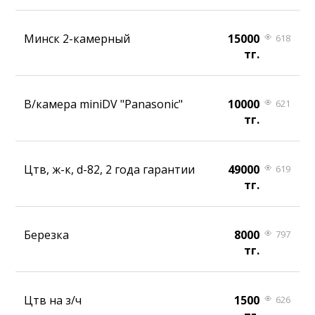
Минск 2-камерный
15000
618
тг.
В/камера miniDV "Panasonic"
10000
621
тг.
Цтв, ж-к, d-82, 2 года гарантии
49000
619
тг.
Березка
8000
797
тг.
Цтв на з/ч
1500
626