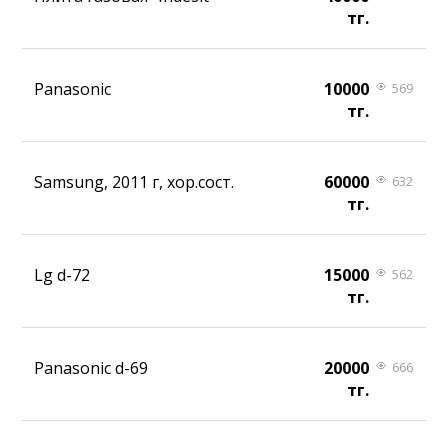
тг.
Panasonic
10000
569
тг.
Samsung, 2011 г, хор.сост.
60000
632
тг.
Lg d-72
15000
562
тг.
Panasonic d-69
20000
666
тг.