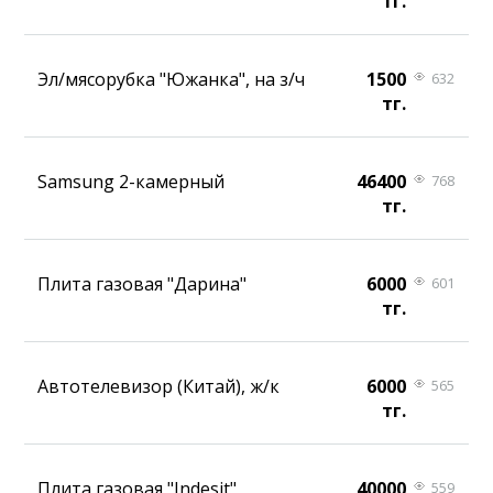
тг.
Эл/мясорубка "Южанка", на з/ч
1500
632
тг.
Samsung 2-камерный
46400
768
тг.
Плита газовая "Дарина"
6000
601
тг.
Автотелевизор (Китай), ж/к
6000
565
тг.
Плита газовая "Indesit"
40000
559