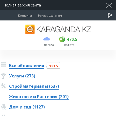
Полная версия сайта
Контакты
Рекламодателям
покупка
продажа
USD
468.5
470.5
470.5
погода
валюта
EUR
539
544
RUB
5.51
5.58
Все объявления
9215
Услуги (273)
Стройматериалы (537)
Животные и Растения (201)
Дом и сад (1127)