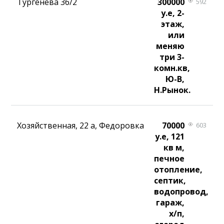
Тургенева 36/2
300000
592
у.е, 2-
этаж,
или
меняю
три 3-
комн.кв,
Ю-В,
Н.Рынок.
Хозяйственная, 22 а, Федоровка
70000
603
у.е, 121
кв м,
печное
отопление,
септик,
водопровод,
гараж,
х/п,