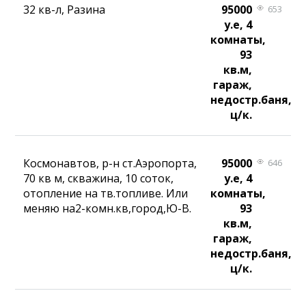
32 кв-л, Разина
95000
653
у.е, 4
комнаты,
93
кв.м,
гараж,
недостр.баня,
ц/к.
Космонавтов, р-н ст.Аэропорта,
95000
646
70 кв м, скважина, 10 соток,
у.е, 4
отопление на тв.топливе. Или
комнаты,
меняю на2-комн.кв,город,Ю-В.
93
кв.м,
гараж,
недостр.баня,
ц/к.