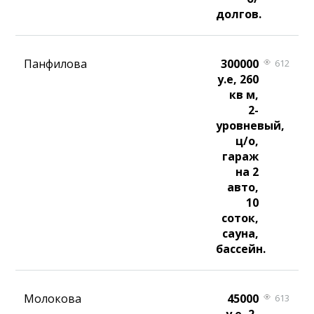
долгов.
Панфилова
300000
612
у.е, 260
кв м,
2-
уровневый,
ц/о,
гараж
на 2
авто,
10
соток,
сауна,
бассейн.
Молокова
45000
613