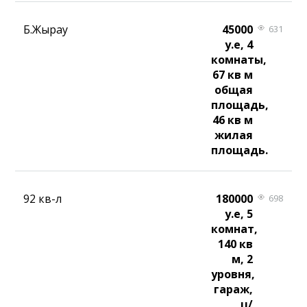
Б.Жырау
45000
631
у.е, 4
комнаты,
67 кв м
общая
площадь,
46 кв м
жилая
площадь.
92 кв-л
180000
698
у.е, 5
комнат,
140 кв
м, 2
уровня,
гараж,
ц/