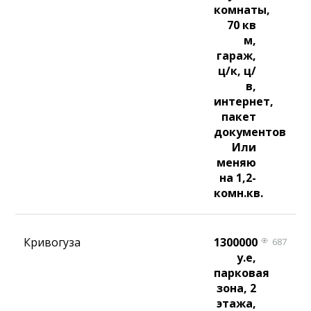
комнаты,
70 кв
м,
гараж,
ц/к, ц/
в,
интернет,
пакет
документов
Или
меняю
на 1,2-
комн.кв.
Кривогуза
1300000
687
у.е,
парковая
зона, 2
этажа,