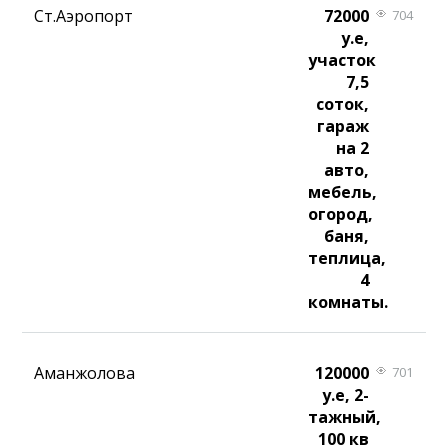
Ст.Аэропорт
72000
704
у.е,
участок
7,5
соток,
гараж
на 2
авто,
мебель,
огород,
баня,
теплица,
4
комнаты.
Аманжолова
120000
701
у.е, 2-
тажный,
100 кв