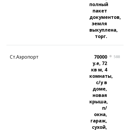
полный
пакет
документов,
земля
выкуплена,
торг.
Ст.Аэропорт
70000
588
у.е, 72
кв м, 4
комнаты,
с/у в
доме,
новая
крыша,
п/
окна,
гараж,
сухой,