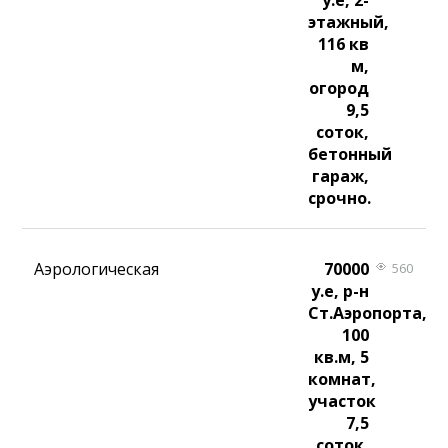
у.е, 2-
этажный,
116 кв
м,
огород
9,5
соток,
бетонный
гараж,
срочно.
Аэрологическая
70000
560
у.е, р-н
Ст.Аэропорта,
100
кв.м, 5
комнат,
участок
7,5
соток,