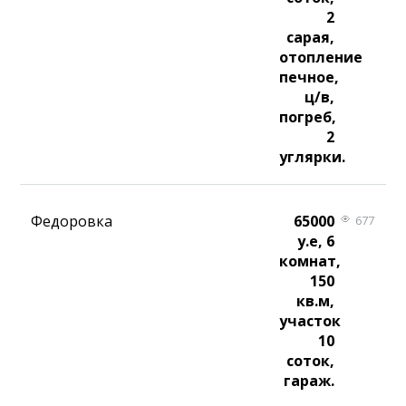
2
сарая,
отопление
печное,
ц/в,
погреб,
2
углярки.
Федоровка
65000
677
у.е, 6
комнат,
150
кв.м,
участок
10
соток,
гараж.