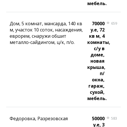
мебель.
Дом, 5 комнат, мансарда, 140 кв
70000
659
м, участок 10 соток, насаждения,
у.е, 72
еврорем, снаружи обшит
кв м, 4
металло-сайдингом, ц/к, п/о.
комнаты,
с/у в
доме,
новая
крыша,
п/
окна,
гараж,
сухой,
мебель.
Федоровка, Разрезовская
50000
583
у.е, 3