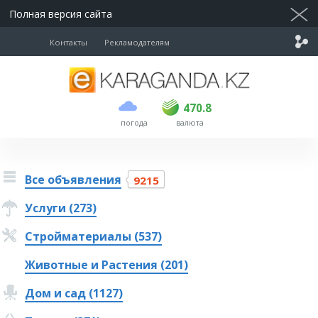
Полная версия сайта
Контакты
Рекламодателям
покупка
продажа
USD
468.5
470.8
470.8
погода
валюта
EUR
539
541.5
RUB
5.53
5.6
Все объявления
9215
Услуги (273)
Стройматериалы (537)
Животные и Растения (201)
Дом и сад (1127)