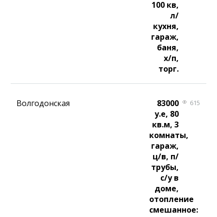
100 кв,
л/
кухня,
гараж,
баня,
х/п,
торг.
Волгодонская
83000
615
у.е, 80
кв.м, 3
комнаты,
гараж,
ц/в, п/
трубы,
с/у в
доме,
отопление
смешанное: