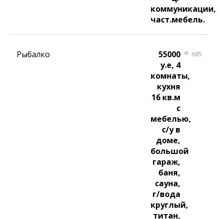
коммуникации,
част.мебель.
Рыбалко
55000
685
у.е, 4
комнаты,
кухня
16 кв.м
с
мебелью,
с/у в
доме,
большой
гараж,
баня,
сауна,
г/вода
круглый,
титан,