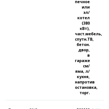
печное
или
эл/
котел
(380
кВт),
част.мебель,
спутн.ТВ,
бетон.
двор,
в
гараже
см/
яма, л/
кухня,
напротив
остановка,
торг.