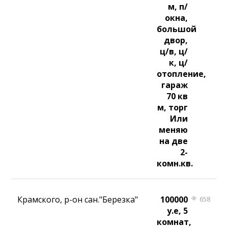
м, п/
окна,
большой
двор,
ц/в, ц/
к, ц/
отопление,
гараж
70 кв
м, торг
Или
меняю
на две
2-
комн.кв.
Крамского, р-он сан."Березка"
100000
658
у.е, 5
комнат,