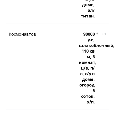
доме,
эл/
титан.
Космонавтов
90000
581
у.е,
шлакоблочный,
110 кв
м, 6
комнат,
ц/в, п/
о, с/у в
доме,
огород
6
соток,
х/п.