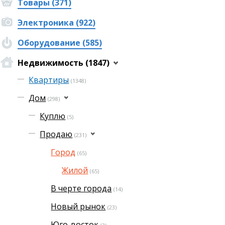
Товары (371)
Электроника (922)
Оборудование (585)
Недвижимость (1847)
Квартиры
(1348)
Дом
(298)
Куплю
(5)
Продаю
(231)
Город
(65)
Жилой
(65)
В черте города
(14)
Новый рынок
(23)
Юго-восток