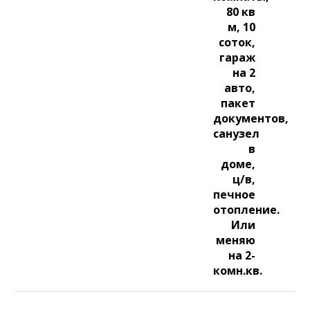
80 кв
м, 10
соток,
гараж
на 2
авто,
пакет
документов,
санузел
в
доме,
ц/в,
печное
отопление.
Или
меняю
на 2-
комн.кв.