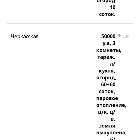
огород
10
соток.
Черкасская
50000
589
у.е, 3
комнаты,
гараж,
л/
кухня,
огород,
60+60
соток,
паровое
отопление,
ц/к, ц/
в,
земля
выкуплена,
б/