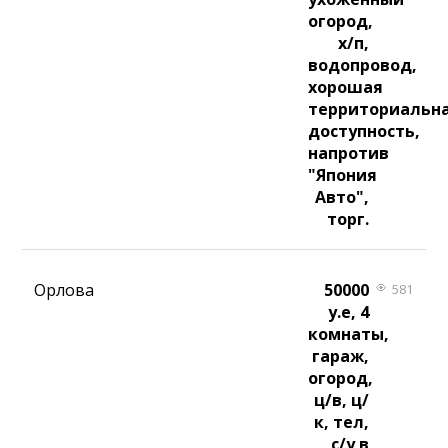
огород,
х/п,
водопровод,
хорошая
территориальн
доступность,
напротив
"Япония
Авто",
торг.
Орлова
50000
581
у.е, 4
комнаты,
гараж,
огород,
ц/в, ц/
к, тел,
с/у в