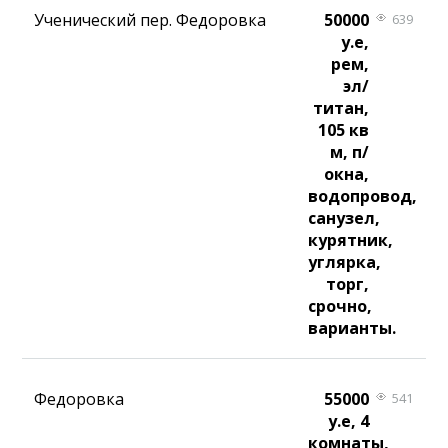
Ученический пер. Федоровка
50000
639
у.е,
рем,
эл/
титан,
105 кв
м, п/
окна,
водопровод,
санузел,
курятник,
углярка,
торг,
срочно,
варианты.
Федоровка
55000
541
у.е, 4
комнаты,