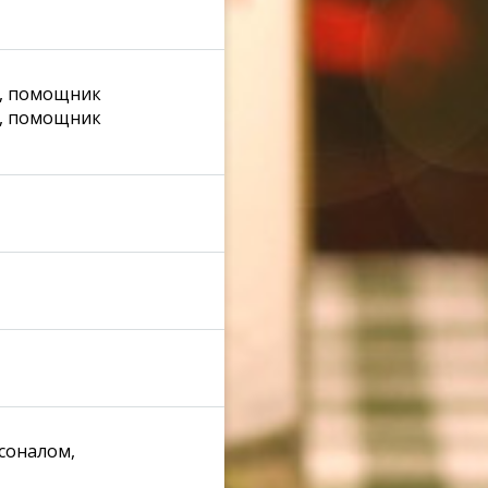
730
к, помощник
973
д, помощник
1073
972
912
соналом,
794