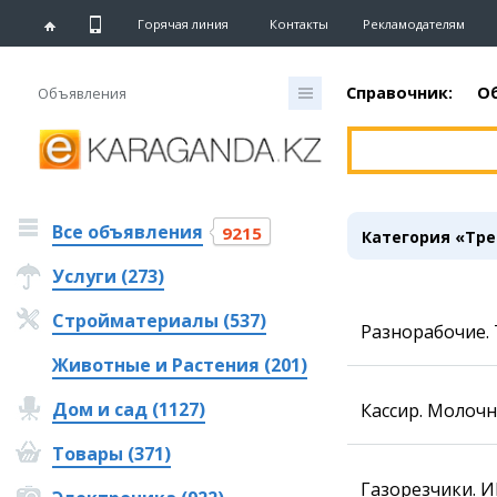
Горячая линия
Контакты
Рекламодателям
Справочник:
О
Объявления
Главная
Новости
Все объявления
Новости
9215
Категория «Тре
Караганды
Услуги (273)
Хроника
eTV
Стройматериалы (537)
Рассылка новостей
Разнорабочие. 
Персоны
Животные и Растения (201)
Интервью
Дом и сад (1127)
Кассир. Молочн
Блогер «ЕШКА»
Товары (371)
Лента блогера
Газорезчики. И
Штрихи