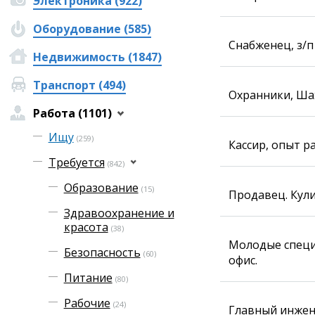
Электроника (922)
Фотокомиксы
Оборудование (585)
Коллаж недели
Снабженец, з/п
Ешкин гороскоп
Недвижимость (1847)
Транспорт (494)
Охранники, Шах
Медиа
Работа (1101)
Фото
Видео
Ищу
(259)
Кассир, опыт р
3D-тур
Требуется
Timelapse
(842)
Образование
(15)
Продавец. Кули
Здравоохранение и
красота
(38)
Молодые специа
Безопасность
(60)
офис.
Питание
(80)
Рабочие
(24)
Главный инжене