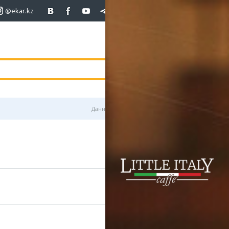
@ekar.kz
+7 (701)
233 33 81
покупка
продаж
USD
468.5
470.8
470.8
погода
валюта
EUR
539
541.5
RUB
5.53
5.6
Данные предоставлены
890
758
669