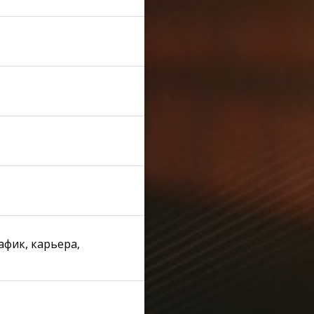
886
936
814
814
фик, карьера,
701
1114