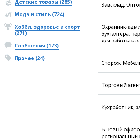
Детские товары (285)
Завсклад. Опто
Мода и стиль (724)
Хобби, здоровье и спорт
Охранник-адми
(271)
бухгалтера, пе
для работы в о
Сообщения (173)
Прочее (24)
Сторож. Мебель
Торговый агент
Кухработник, з/
В новый офис 
региональный 