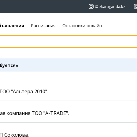
@ekaraganda.kz
бъявления
Расписания
Остановки онлайн
+7 (7212)
92 09 09
+7 701 233 33 81
Афиша
Объявления
Недвижимость
Кино
буется»
Автомобили
Театры
Работа
Музыка
Услуги
Спорт
ТОО "Альтера 2010".
Электроника
Выставки
Мебель
Цирк и зоопарк
ая компания ТОО "А-ТRADE".
Карты
Погода
Web-камеры
Караганда
П Соколова.
Пробки
Темиртау