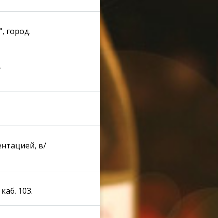
, город.
710
,
691
733
нтацией, в/
855
аб. 103.
890