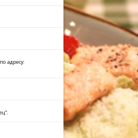
748
738
о адресу:
723
782
ец".
746