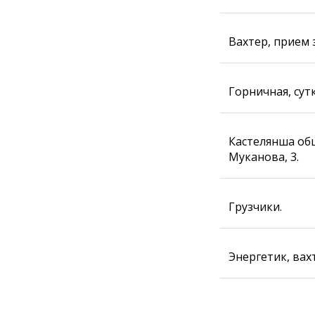
Вахтер, прием 
Горничная, сут
Кастелянша общ
Муканова, 3.
Грузчики.
Энергетик, вахт