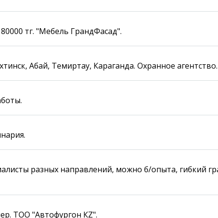
Карта Караганды
Балхаш
Организации
Жезказган
 80000 тг. "Мебель ГрандФасад".
Мой участковый
Перекрытие дорог
тинск, Абай, Темиртау, Караганда. Охранное агентство.
Справочник
Сервисы
Переводчик
Расписание транспорта
Автобусные остановки
аботы.
Экстренные службы
Каталог компаний
Купить шины, легко!
нария.
листы разных направлений, можно б/опыта, гибкий гра
р. ТОО "Автофургон КZ".