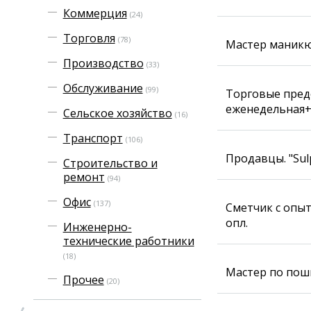
Коммерция
(24)
Торговля
(78)
Мастер маникюр
Производство
(33)
Обслуживание
(99)
Торговые предс
еженедельная+ 
Сельское хозяйство
(16)
Транспорт
(106)
Продавцы. "Sul
Строительство и
ремонт
(94)
Офис
(137)
Сметчик с опыт
опл.
Инженерно-
технические работники
(18)
Мастер по поши
Прочее
(20)