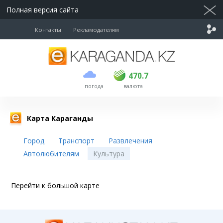
Полная версия сайта
Контакты
Рекламодателям
покупка
продажа
USD
468.5
470.7
470.7
погода
валюта
EUR
539
544
RUB
5.53
5.6
Карта Караганды
Город
Транспорт
Развлечения
Автолюбителям
Культура
Перейти к большой карте